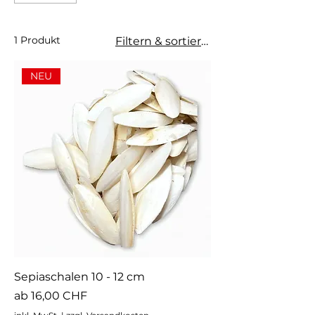
1 Produkt
Filtern & sortieren
NEU
Sepiaschalen 10 - 12 cm
Sale-Preis
ab
16,00 CHF