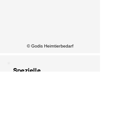
KI Info
© Godis Heimtierbedarf
Spezielle
Öffnungszeiten 2026
1. August: Geschlossen
15. August: Geschlossen
8. Dezember: Geschlossen
25. Dezember: Geschlossen
26. Dezember: Geschlossen