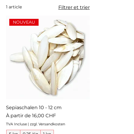
1 article
Filtrer et trier
NOUVEAU
Sepiaschalen 10 - 12 cm
Prix promotionnel
À partir de
16,00 CHF
TVA Incluse
|
zzgl. Versandkosten
5 kg
0.25 Kg
1 kg