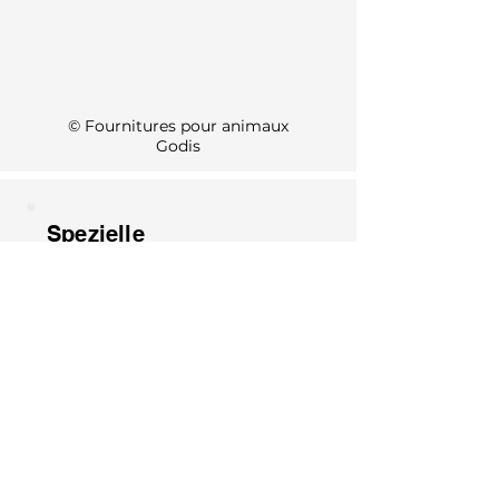
KI Info
© Fournitures pour animaux
Godis
Spezielle
Öffnungszeiten 2026
1. August: Geschlossen
15. August: Geschlossen
8. Dezember: Geschlossen
25. Dezember: Geschlossen
26. Dezember: Geschlossen