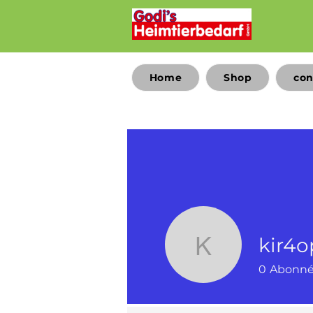
Home
Shop
con
kir4o
kir4op
0
Abonn