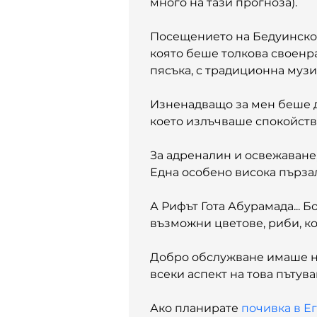
много на тази прогноза).
Посещението на Бедуинското
която беше толкова своенра
пясъка, с традиционна музик
Изненадващо за мен беше д
което излъчваше спокойств
За адреналин и освежаване,
Една особено висока пързал
А Рифът Гота Абурамада... Б
възможни цветове, риби, к
Добро обслужване имаше нав
всеки аспект на това пътува
Ако планирате 
почивка в Е