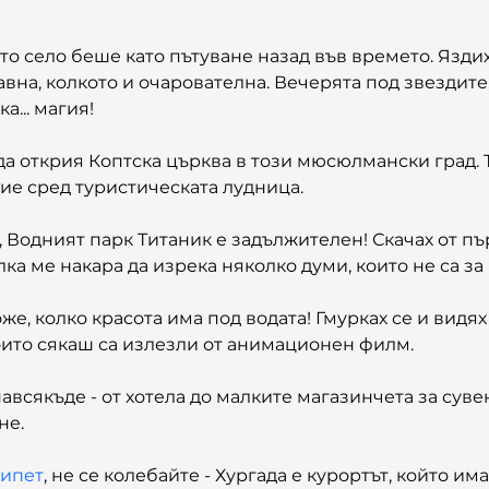
 село беше като пътуване назад във времето. Яздих
вна, колкото и очарователна. Вечерята под звездите
а... магия!
а открия Коптска църква в този мюсюлмански град. Т
ие сред туристическата лудница.
 Водният парк Титаник е задължителен! Скачах от пър
ка ме накара да изрека няколко думи, които не са за
оже, колко красота има под водата! Гмурках се и видя
оито сякаш са излезли от анимационен филм.
сякъде - от хотела до малките магазинчета за сувен
не.
гипет
, не се колебайте - Хургада е курортът, който има