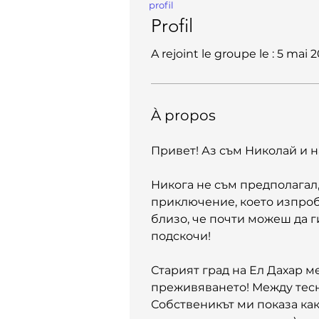
profil
Profil
A rejoint le groupe le : 5 mai 
À propos
Привет! Аз съм Николай и н
Никога не съм предполагал
приключение, което изпробв
близо, че почти можеш да г
подскочи!
Старият град на Ел Дахар ме
преживяването! Между тесни
Собственикът ми показа как 