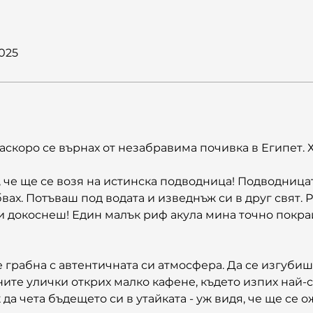
2025
аскоро се върнах от незабравима почивка в Египет. 
, че ще се возя на истинска подводница! Подводница
ах. Потъваш под водата и изведнъж си в друг свят. Р
и докоснеш! Един малък риф акула мина точно покрай
 грабна с автентичната си атмосфера. Да се изгубиш 
те улички открих малко кафене, където изпих най-си
да чета бъдещето си в утайката - уж видя, че ще се о