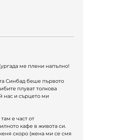
Хургада ме плени напълно!
та Синбад беше първото 
ибите плуват толкова 
 нас и сърцето ми 
там е част от 
лното кафе в живота си. 
женя скоро (жена ми се смя 