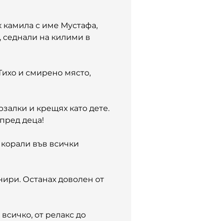
 камила с име Мустафа, 
, седнали на килими в 
ихо и смирено място, 
залки и крещях като дете. 
 пред деца!
х корали във всички 
ири. Останах доволен от 
 всичко, от релакс до 