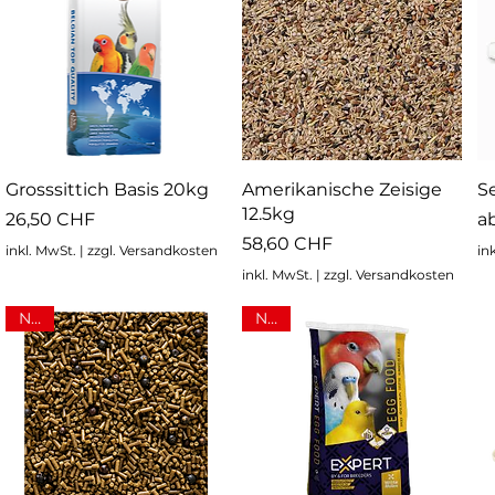
Schnellansicht
Schnellansicht
Grosssittich Basis 20kg
Amerikanische Zeisige
Se
12.5kg
Preis
Sa
26,50 CHF
a
Preis
58,60 CHF
inkl. MwSt.
|
zzgl. Versandkosten
in
inkl. MwSt.
|
zzgl. Versandkosten
NEU
NEU