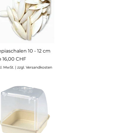
Schnellansicht
piaschalen 10 - 12 cm
le-Preis
b
16,00 CHF
kl. MwSt.
|
zzgl. Versandkosten