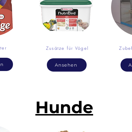
ter
Zusätze für Vögel
Zubeh
en
Ansehen
A
Hunde