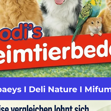
aeys I Deli Nature I Mifum
und viele weitere