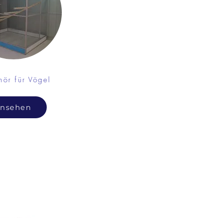
ör für Vögel
nsehen