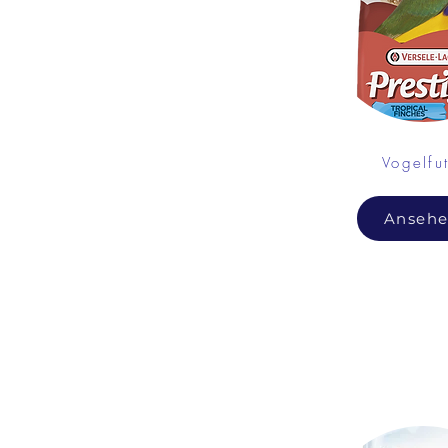
Vogelfut
Anseh