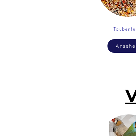
Taubenfu
Ansehe
V