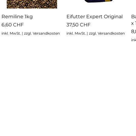
Schnellansicht
Schnellansicht
Remiline 1kg
Eifutter Expert Original
B
x
Preis
Preis
6,60 CHF
37,50 CHF
Pr
8
inkl. MwSt.
|
zzgl. Versandkosten
inkl. MwSt.
|
zzgl. Versandkosten
in