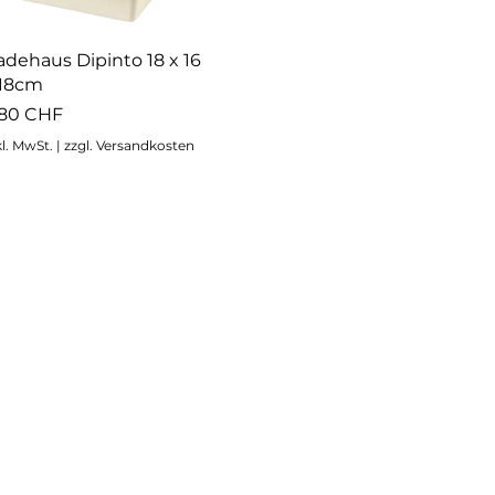
Schnellansicht
adehaus Dipinto 18 x 16
 18cm
eis
,80 CHF
kl. MwSt.
|
zzgl. Versandkosten