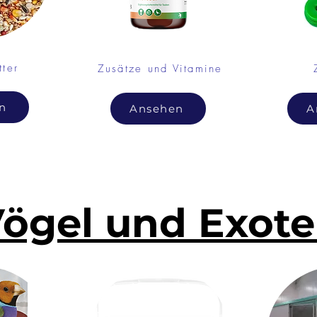
tter
Zusätze und Vitamine
n
Ansehen
A
ögel und Exot