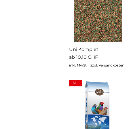
Schnellansicht
Uni Komplet
Sale-Preis
ab
10,10 CHF
inkl. MwSt.
|
zzgl. Versandkosten
NEU