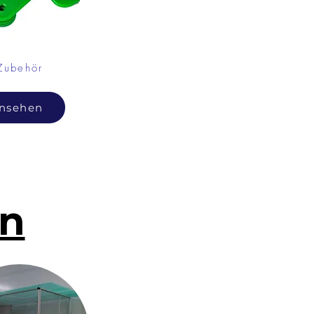
Zubehör
nsehen
en