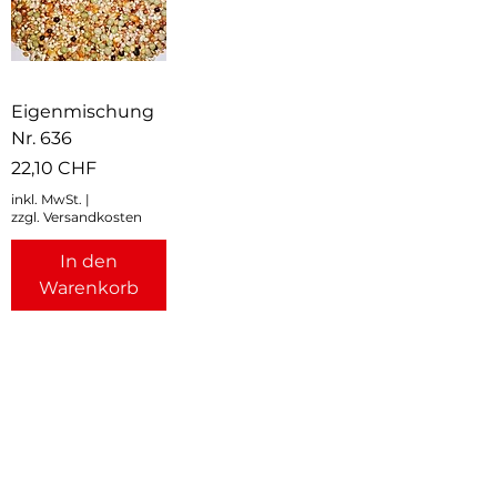
Eigenmischung
Nr. 636
Preis
22,10 CHF
inkl. MwSt.
|
zzgl. Versandkosten
In den
Warenkorb