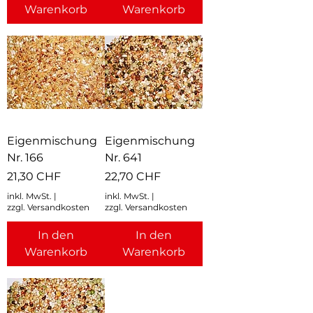
Warenkorb
Warenkorb
Eigenmischung
Eigenmischung
Nr. 166
Nr. 641
Preis
Preis
21,30 CHF
22,70 CHF
inkl. MwSt.
|
inkl. MwSt.
|
zzgl. Versandkosten
zzgl. Versandkosten
In den
In den
Warenkorb
Warenkorb