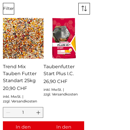
Filter
Trend Mix
Taubenfutter
Tauben Futter
Start Plus I.C.
Standart 25kg
Preis
26,90 CHF
Preis
20,90 CHF
inkl. MwSt.
|
zzgl. Versandkosten
inkl. MwSt.
|
zzgl. Versandkosten
In den
In den