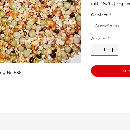
inkl. MwSt.
|
zzgl. 
Gewicht
*
Auswählen
Anzahl
*
In 
ng Nr. 636