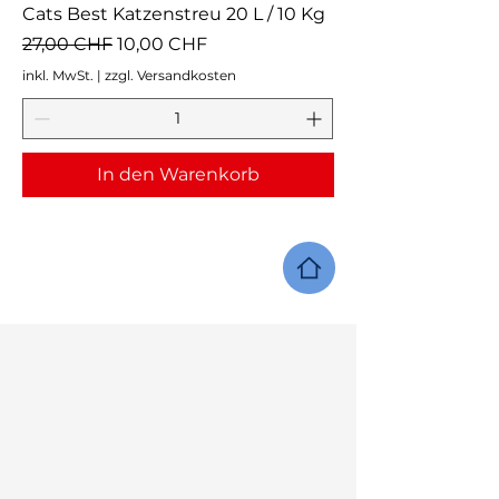
Cats Best Katzenstreu 20 L / 10 Kg
Standardpreis
Sale-Preis
27,00 CHF
10,00 CHF
inkl. MwSt.
|
zzgl. Versandkosten
In den Warenkorb