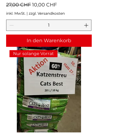
Standardpreis
Sale-Preis
27,00 CHF
10,00 CHF
inkl. MwSt.
|
zzgl. Versandkosten
In den Warenkorb
Nur solange Vorrat