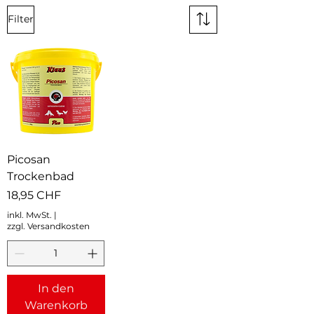
Filter
Picosan
Trockenbad
Preis
18,95 CHF
inkl. MwSt.
|
zzgl. Versandkosten
In den
Warenkorb