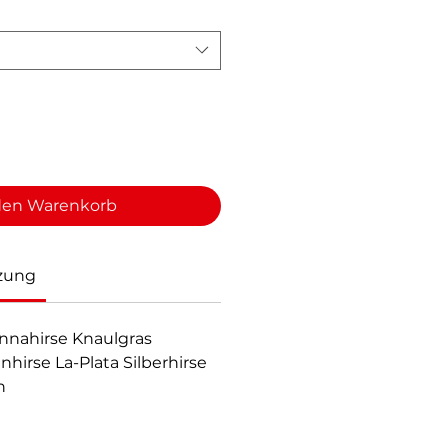
den Warenkorb
zung
nnahirse Knaulgras
nhirse La-Plata Silberhirse
n