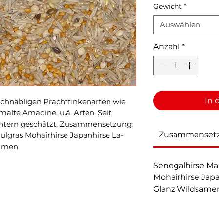
Gewicht
*
Auswählen
Anzahl
*
In 
nschnäbligen Prachtfinkenarten wie
alte Amadine, u.ä. Arten. Seit
chtern geschätzt. Zusammensetzung:
Zusammenset
ulgras Mohairhirse Japanhirse La-
samen
Senegalhirse Ma
Mohairhirse Japa
Glanz Wildsame