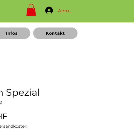
Anmelden
Infos
Kontakt
n Spezial
02
Sale-
HF
Preis
Versandkosten