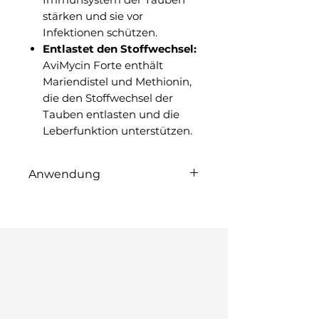
stärken und sie vor
Infektionen schützen.
Entlastet den Stoffwechsel:
AviMycin Forte enthält
Mariendistel und Methionin,
die den Stoffwechsel der
Tauben entlasten und die
Leberfunktion unterstützen.
Anwendung
Röhnfried AviMycin Forte
kann über das Futter oder
das Trinkwasser verabreicht
werden. Die
Dosierungsempfehlung
beträgt 5 g pro 10 Tauben pro
Tag. In Stressphasen wie