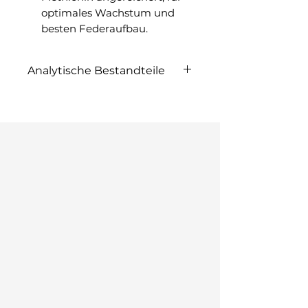
optimales Wachstum und
besten Federaufbau.
Analytische Bestandteile
Protein 14%, Fettgehalt 12%,
Rohfaser 2%, Rohasche 4%,
Calcium 1,40%, Phosphor
0,45%