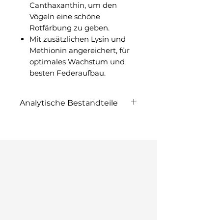
Canthaxanthin, um den
Vögeln eine schöne
Rotfärbung zu geben.
Mit zusätzlichen Lysin und
Methionin angereichert, für
optimales Wachstum und
besten Federaufbau.
Analytische Bestandteile
Protein 17,00%, Fettgehalt
15,50%, Rohfaser 3,00%,
Rohasche 5,00%, Calcium
1,40%, Phosphor 0,40%, Lysin
0,90%, Methionin 0,35%,
Threonin 0,60%, Tryptophan
0,20%, Cystin 0,30%