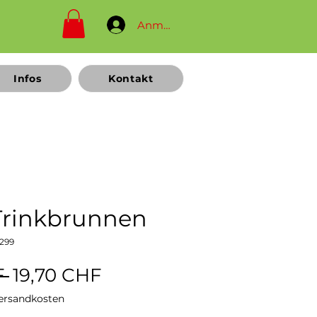
Anmelden
Infos
Kontakt
rinkbrunnen
299
Standardpreis
Sale-
 
19,70 CHF
Preis
Versandkosten