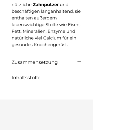
nützliche
Zahnputzer
und
beschäftigen langanhaltend, sie
enthalten außerdem
lebenswichtige Stoffe wie Eisen,
Fett, Mineralien, Enzyme und
natürliche viel Calcium für ein
gesundes Knochengerüst.
Zusammensetzung
Dieser Artikel ist zu 100% Kalb
Inhaltsstoffe
(Monoprotein), ohne Zusatz
von Getreide oder anderen
Protein: 59,8 %, Rohfett 8,4 %,
Streckmitteln.
Asche 23,1%