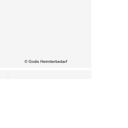
KI Info
© Godis Heimtierbedarf
Spezielle
Öffnungszeiten 2026
1. August: Geschlossen
15. August: Geschlossen
8. Dezember: Geschlossen