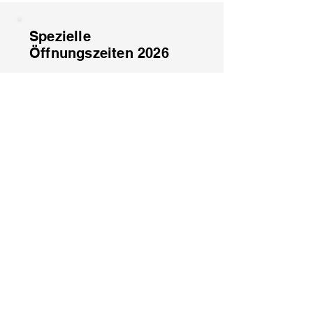
Spezielle
Öffnungszeiten 2026
1. August: Geschlossen
15. August: Geschlossen
8. Dezember: Geschlossen
25. Dezember: Geschlossen
26. Dezember: Geschlossen