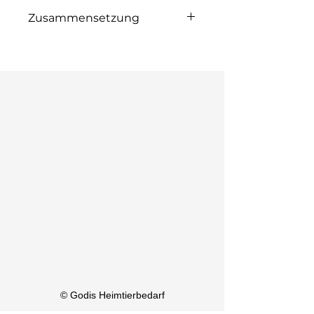
Zusammensetzung
Senegalhirse, Mannahirse,
Mohairhirse, Knaulgras,
Japanhirse, La-Plata,
Silberhirse u.a.
KI Info
© Godis Heimtierbedarf