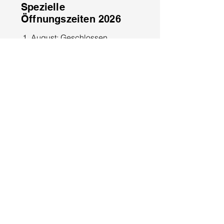
Spezielle
Öffnungszeiten 2026
1. August: Geschlossen
15. August: Geschlossen
8. Dezember: Geschlossen
25. Dezember: Geschlossen
26. Dezember: Geschlossen