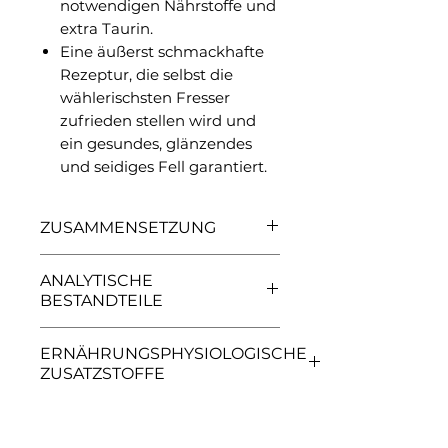
notwendigen Nährstoffe und
extra Taurin.
Eine äußerst schmackhafte
Rezeptur, die selbst die
wählerischsten Fresser
zufrieden stellen wird und
ein gesundes, glänzendes
und seidiges Fell garantiert.
ZUSAMMENSETZUNG
Lachs (dehydriert 41%),
ANALYTISCHE
Kartoffel, Erbsen, Tierfett,
BESTANDTEILE
pflanzliche Fasern (Cellulose
2,5%, Rübenschnitzel 1%),
Eiweiß 39,0% (*80,0%
ERNÄHRUNGSPHYSIOLOGISCHE
Leinsaat (3%), Bierhefe,
tierisches Eiweiß im
ZUSATZSTOFFE
getrocknete ganze Eier,
Gesamteiweißgehalt),
Hydrolysierte Tierproteine,
Fettgehalt 20,0%, Rohasche
Vitamin A 30000 IE, Vitamin
Lachsöl (1%), Mineralstoffe,
8,5%, Rohfaser 3,0%, Calcium
D3 1500 IE, Vitamin E 300