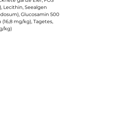
rocknete ganze Eier, FOS
), Lecithin, Seealgen
odosum), Glucosamin 500
(16,8 mg/kg), Tagetes,
g/kg)