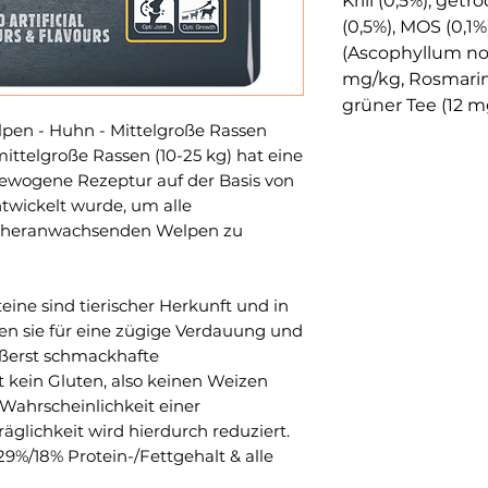
Krill (0,5%), get
(0,5%), MOS (0,1%
(Ascophyllum n
mg/kg, Rosmarin 
grüner Tee (12 m
pen - Huhn - Mittelgroße Rassen
ittelgroße Rassen (10-25 kg) hat eine
wogene Rezeptur auf der Basis von
ntwickelt wurde, um alle
s heranwachsenden Welpen zu
ine sind tierischer Herkunft und in
en sie für eine zügige Verdauung und
ußerst schmackhafte
kein Gluten, also keinen Weizen
Wahrscheinlichkeit einer
räglichkeit wird hierdurch reduziert.
9%/18% Protein-/Fettgehalt & alle