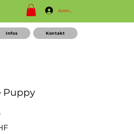
Anmelden
Infos
Kontakt
e Puppy
m
3
Sale-
HF