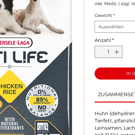
inkl. MwSt.
|
zzgl. 
Gewicht
*
Auswählen
Anzahl
*
In 
ZUSAMMENSE
Huhn (dehydriert
Tierfett, pflanzl
Leinsamen, Lachsö