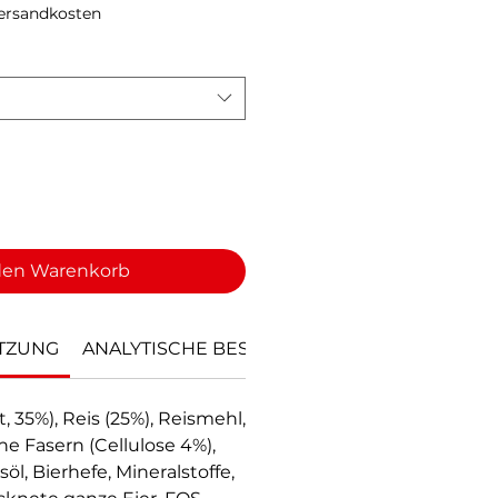
Preis
Versandkosten
den Warenkorb
TZUNG
ANALYTISCHE BESTANDTEILE
RNÄHRUNGSP
, 35%), Reis (25%), Reismehl,
iche Fasern (Cellulose 4%),
l, Bierhefe, Mineralstoffe,