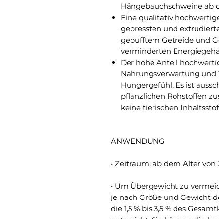
Hängebauchschweine ab d
Eine qualitativ hochwerti
gepressten und extrudiert
gepufftem Getreide und G
verminderten Energiegehal
Der hohe Anteil hochwertig
Nahrungsverwertung und V
Hungergefühl. Es ist aussch
pflanzlichen Rohstoffen z
keine tierischen Inhaltsstof
ANWENDUNG
• Zeitraum: ab dem Alter von
• Um Übergewicht zu vermei
je nach Größe und Gewicht de
die 1,5 % bis 3,5 % des Gesa