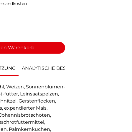
Versandkosten
den Warenkorb
TZUNG
ANALYTISCHE BESTANDTEILE
ERNÄHRUNGS
hl, Weizen, Sonnenblumen-
t-futter, Leinsaatspelzen,
nitzel, Gerstenflocken,
s, expandierter Mais,
 Johannisbrotschoten,
schrotfuttermittel,
hen, Palmkernkuchen,