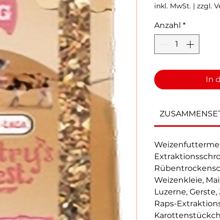
inkl. MwSt.
|
zzgl. 
Anzahl
*
In 
ZUSAMMENSE
Weizenfutterme
Extraktionsschro
Rübentrockensch
Weizenkleie, Mai
Luzerne, Gerste,
Raps-Extraktions
Karottenstückc