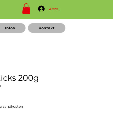
Anmelden
Infos
Kontakt
ticks 200g
1
reis
Versandkosten