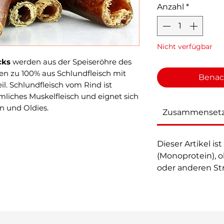
Anzahl
*
Nicht verfügbar
cks
werden aus der Speiseröhre des
hen zu 100% aus Schlundfleisch mit
Benac
l. Schlundfleisch vom Rind ist
liches Muskelfleisch und eignet sich
n und Oldies.
Zusammenset
Dieser Artikel is
(Monoprotein), 
oder anderen St