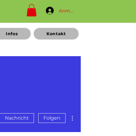
Anmelden
Infos
Kontakt
Weitere Optionen
Nachricht
Folgen