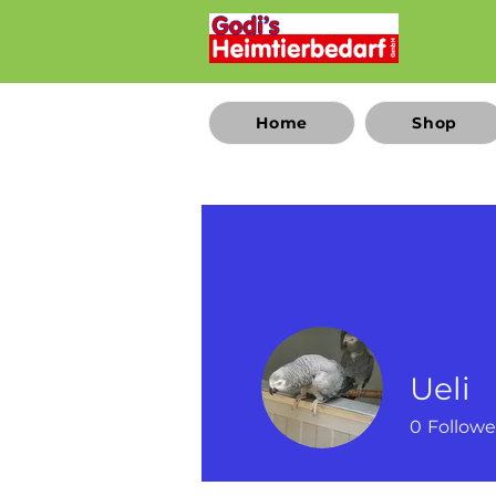
Home
Shop
Ueli
0
Followe