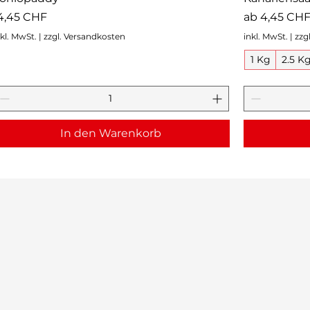
reis
Sale-Preis
4,45 CHF
ab
4,45 CH
nkl. MwSt.
|
zzgl. Versandkosten
inkl. MwSt.
|
zzg
1 Kg
2.5 K
In den Warenkorb