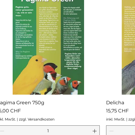
agima Green 750g
Delicha
reis
Preis
6,00 CHF
15,75 CHF
nkl. MwSt.
|
zzgl. Versandkosten
inkl. MwSt.
|
zzg