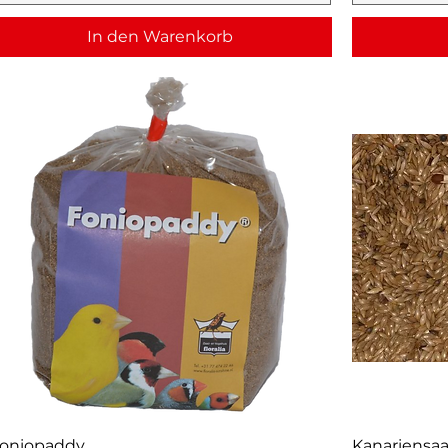
In den Warenkorb
oniopaddy
Kanariensaa