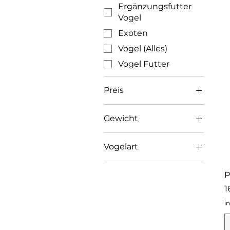
Ergänzungsfutter
Vogel
Exoten
Vogel (Alles)
Vogel Futter
Preis
Gewicht
4 CHF
16 CHF
1 Kg
Vogelart
2.5 Kg
Exoten
25 Kg
P
5 Kg
P
1
i