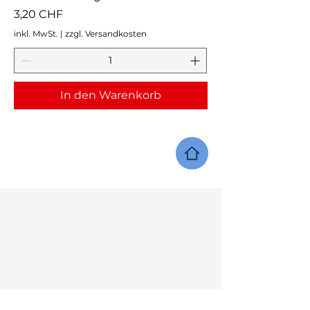
Preis
3,20 CHF
inkl. MwSt.
|
zzgl. Versandkosten
In den Warenkorb