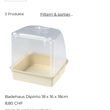
3 Produkte
Filtern & sortieren
Badehaus Dipinto 18 x 16 x 18cm
Preis
8,80 CHF