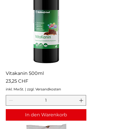
Vitakanin 500ml
Preis
23,25 CHF
inkl. MwSt.
|
zzgl. Versandkosten
In den Warenkorb