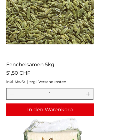
Fenchelsamen 5kg
Preis
51,50 CHF
inkl. MwSt.
|
zzgl. Versandkosten
In den Warenkorb