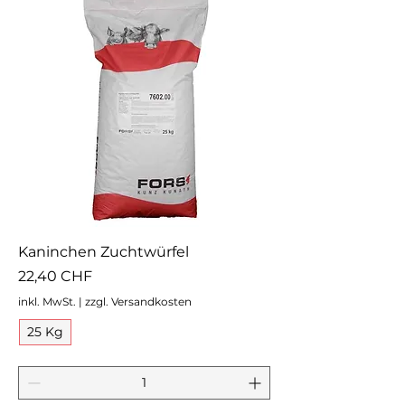
Kaninchen Zuchtwürfel
Preis
22,40 CHF
inkl. MwSt.
|
zzgl. Versandkosten
25 Kg