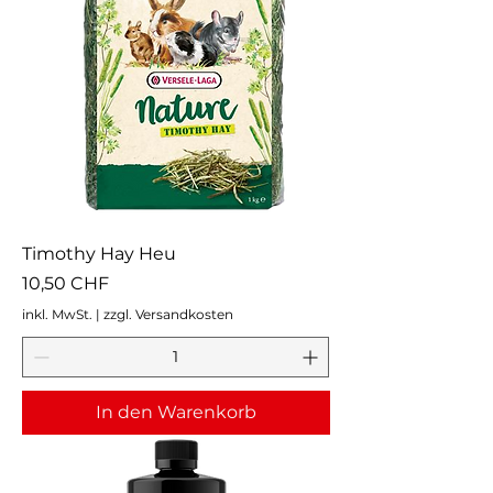
Timothy Hay Heu
Preis
10,50 CHF
inkl. MwSt.
|
zzgl. Versandkosten
In den Warenkorb