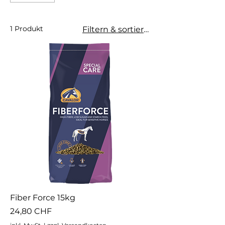
1 Produkt
Filtern & sortieren
Fiber Force 15kg
Preis
24,80 CHF