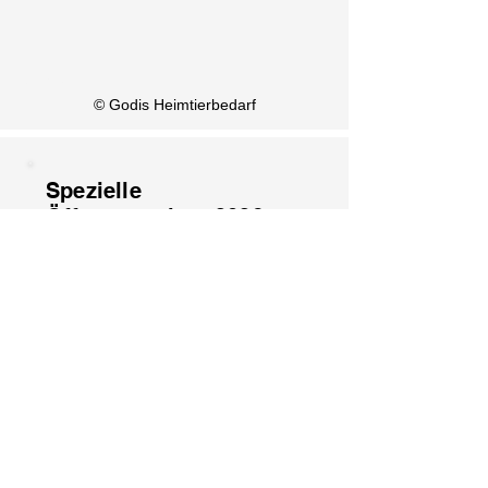
KI Info
© Godis Heimtierbedarf
Spezielle
Öffnungszeiten 2026
1. August: Geschlossen
15. August: Geschlossen
8. Dezember: Geschlossen
25. Dezember: Geschlossen
26. Dezember: Geschlossen