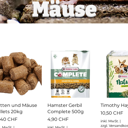
Mäuse
Schnellansicht
Schnellansicht
Schnella
tten und Mäuse
Hamster Gerbil
Timothy Ha
llets 20kg
Complete 500g
Preis
10,50 CHF
eis
Preis
,40 CHF
4,90 CHF
inkl. MwSt.
|
zzgl. Versandko
l. MwSt.
|
inkl. MwSt.
|