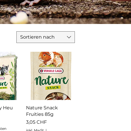
Sortieren nach
nsicht
Schnellansicht
y Heu
Nature Snack
Fruities 85g
Preis
3,05 CHF
sten
inkl. MwSt.
|