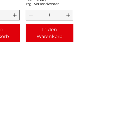
zzgl. Versandkosten
en
In den
korb
Warenkorb