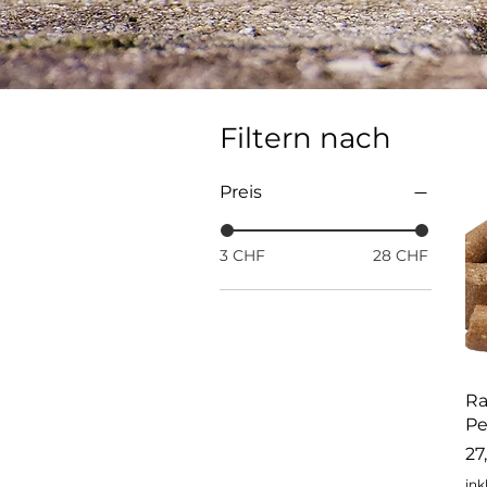
Filtern nach
Preis
3 CHF
28 CHF
Ra
Pe
Pr
27
ink