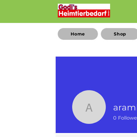
Home
Shop
ara
aramhag
0
Followe