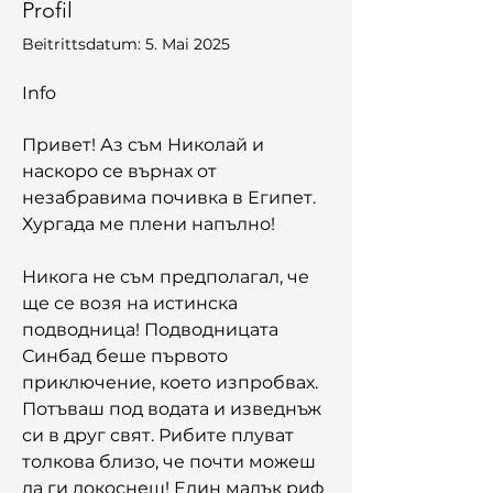
Profil
Beitrittsdatum: 5. Mai 2025
Info
Привет! Аз съм Николай и 
наскоро се върнах от 
незабравима почивка в Египет. 
Хургада ме плени напълно!
Никога не съм предполагал, че 
ще се возя на истинска 
подводница! Подводницата 
Синбад беше първото 
приключение, което изпробвах. 
Потъваш под водата и изведнъж 
си в друг свят. Рибите плуват 
толкова близо, че почти можеш 
да ги докоснеш! Един малък риф 