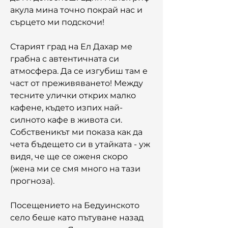
акула мина точно покрай нас и 
сърцето ми подскочи!
Старият град на Ел Дахар ме 
грабна с автентичната си 
атмосфера. Да се изгубиш там е 
част от преживяването! Между 
тесните улички открих малко 
кафене, където изпих най-
силното кафе в живота си. 
Собственикът ми показа как да 
чета бъдещето си в утайката - уж 
видя, че ще се оженя скоро 
(жена ми се смя много на тази 
прогноза).
Посещението на Бедуинското 
село беше като пътуване назад 