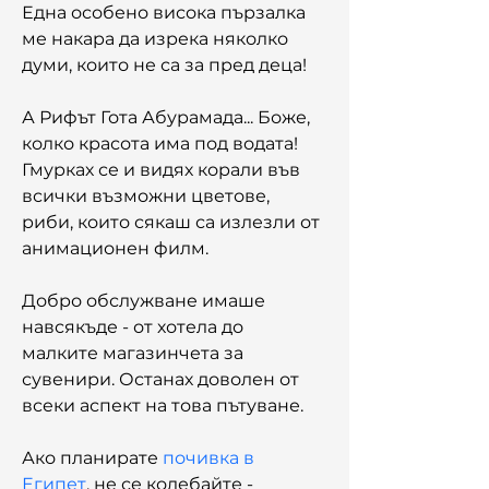
Една особено висока пързалка 
ме накара да изрека няколко 
думи, които не са за пред деца!
А Рифът Гота Абурамада... Боже, 
колко красота има под водата! 
Гмурках се и видях корали във 
всички възможни цветове, 
риби, които сякаш са излезли от 
анимационен филм.
Добро обслужване имаше 
навсякъде - от хотела до 
малките магазинчета за 
сувенири. Останах доволен от 
всеки аспект на това пътуване.
Ако планирате 
почивка в 
Египет
, не се колебайте - 