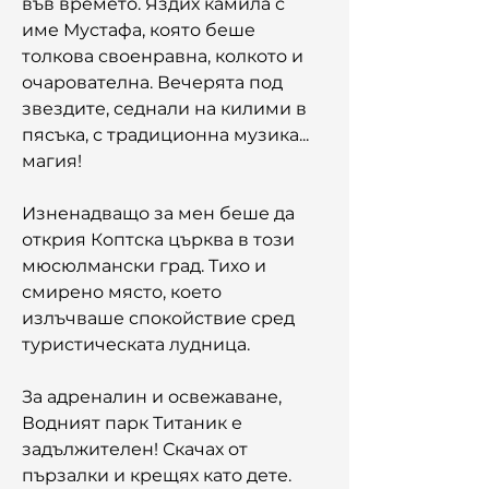
във времето. Яздих камила с 
име Мустафа, която беше 
толкова своенравна, колкото и 
очарователна. Вечерята под 
звездите, седнали на килими в 
пясъка, с традиционна музика... 
магия!
Изненадващо за мен беше да 
открия Коптска църква в този 
мюсюлмански град. Тихо и 
смирено място, което 
излъчваше спокойствие сред 
туристическата лудница.
За адреналин и освежаване, 
Водният парк Титаник е 
задължителен! Скачах от 
пързалки и крещях като дете. 