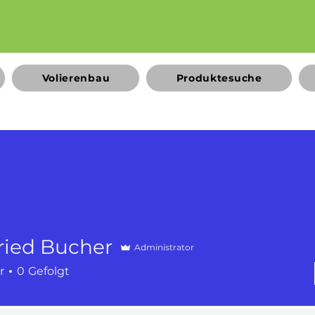
Volierenbau
Produktesuche
ried Bucher
Administrator
r
0
Gefolgt