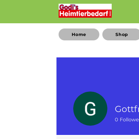
Home
Shop
Gottf
0
Followe