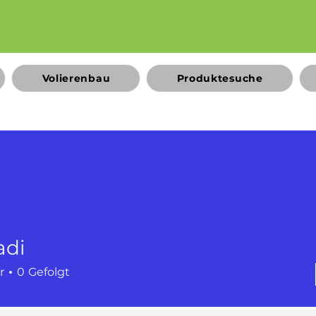
Volierenbau
Produktesuche
adi
r
0
Gefolgt