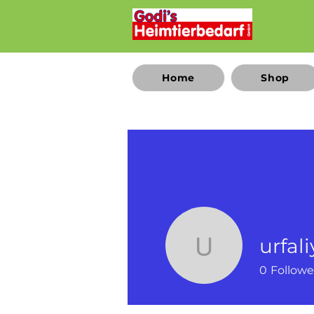
Home
Shop
urfal
urfaliyam
0
Followe