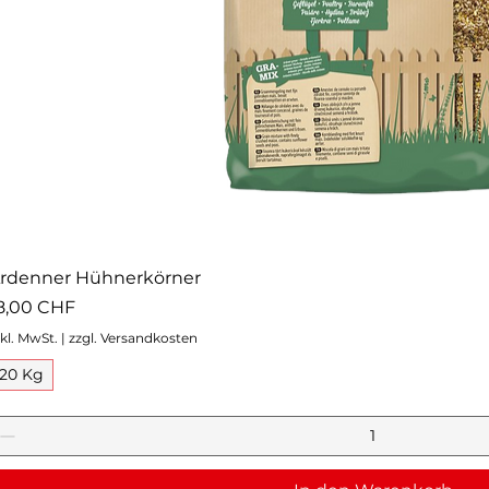
rdenner Hühnerkörner
reis
8,00 CHF
nkl. MwSt.
|
zzgl. Versandkosten
20 Kg