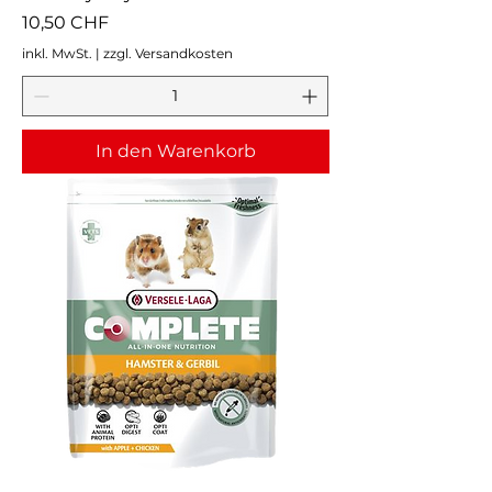
Preis
10,50 CHF
inkl. MwSt.
|
zzgl. Versandkosten
In den Warenkorb