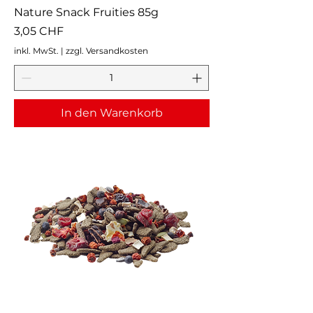
Nature Snack Fruities 85g
Preis
3,05 CHF
inkl. MwSt.
|
zzgl. Versandkosten
In den Warenkorb