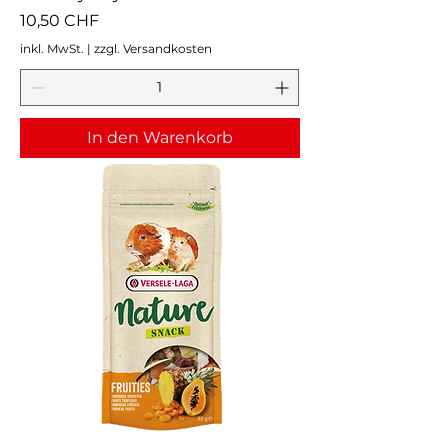
Preis
10,50 CHF
inkl. MwSt.
|
zzgl. Versandkosten
In den Warenkorb