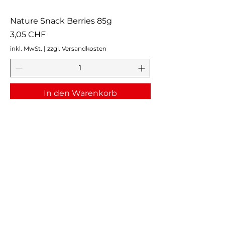
Nature Snack Berries 85g
Preis
3,05 CHF
inkl. MwSt.
|
zzgl. Versandkosten
In den Warenkorb