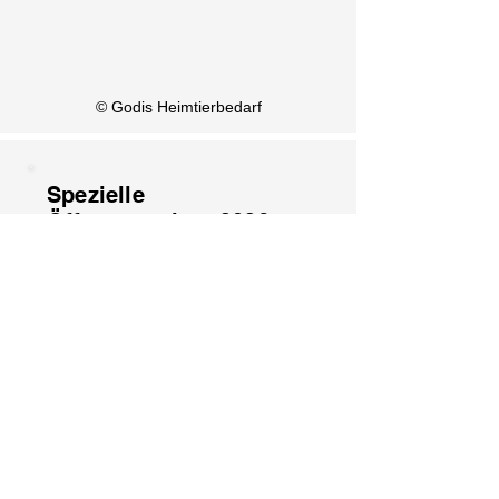
KI Info
© Godis Heimtierbedarf
Spezielle
Öffnungszeiten 2026
1. August: Geschlossen
15. August: Geschlossen
8. Dezember: Geschlossen
25. Dezember: Geschlossen
26. Dezember: Geschlossen