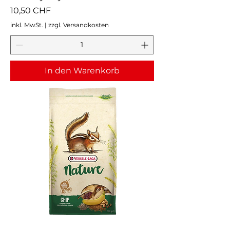
Preis
10,50 CHF
inkl. MwSt.
|
zzgl. Versandkosten
In den Warenkorb