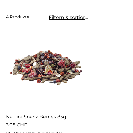
4 Produkte
Filtern & sortieren
Nature Snack Berries 85g
Preis
3,05 CHF