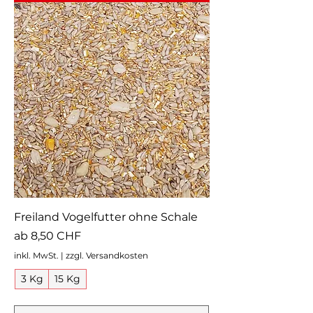
Freiland Vogelfutter ohne Schale
Sale-Preis
ab
8,50 CHF
inkl. MwSt.
|
zzgl. Versandkosten
3 Kg
15 Kg