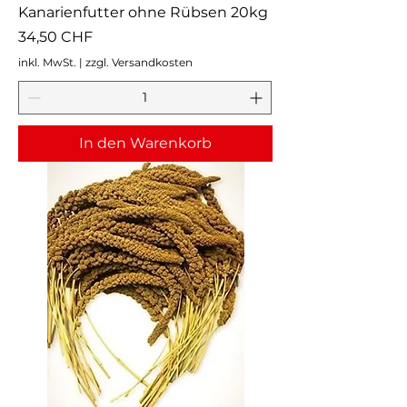
Kanarienfutter ohne Rübsen 20kg
Preis
34,50 CHF
inkl. MwSt.
|
zzgl. Versandkosten
In den Warenkorb