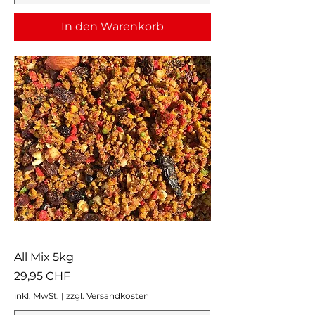
In den Warenkorb
All Mix 5kg
Preis
29,95 CHF
inkl. MwSt.
|
zzgl. Versandkosten