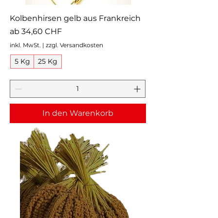
Kolbenhirsen gelb aus Frankreich
Sale-Preis
ab
34,60 CHF
inkl. MwSt.
|
zzgl. Versandkosten
5 Kg
25 Kg
In den Warenkorb