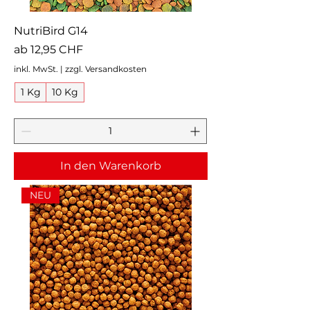
NutriBird G14
Sale-Preis
ab
12,95 CHF
inkl. MwSt.
|
zzgl. Versandkosten
1 Kg
10 Kg
In den Warenkorb
NEU