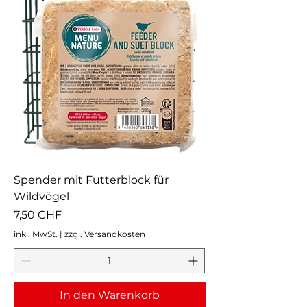
Spender mit Futterblock für
Wildvögel
Preis
7,50 CHF
inkl. MwSt.
|
zzgl. Versandkosten
In den Warenkorb