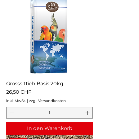
Grosssittich Basis 20kg
Preis
26,50 CHF
inkl. MwSt.
|
zzgl. Versandkosten
In den Warenkorb