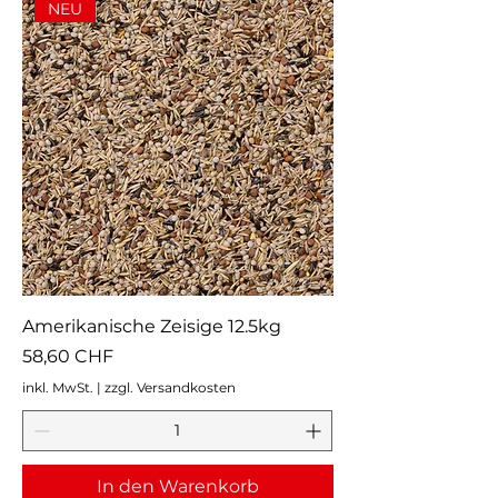
NEU
Amerikanische Zeisige 12.5kg
Preis
58,60 CHF
inkl. MwSt.
|
zzgl. Versandkosten
In den Warenkorb