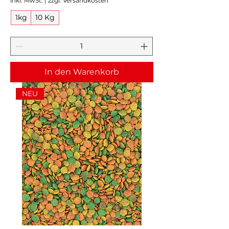
inkl. MwSt.
|
zzgl. Versandkosten
1kg
10 Kg
In den Warenkorb
NEU