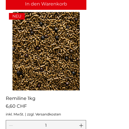
In den Warenkorb
NEU
Remiline 1kg
Preis
6,60 CHF
inkl. MwSt.
|
zzgl. Versandkosten