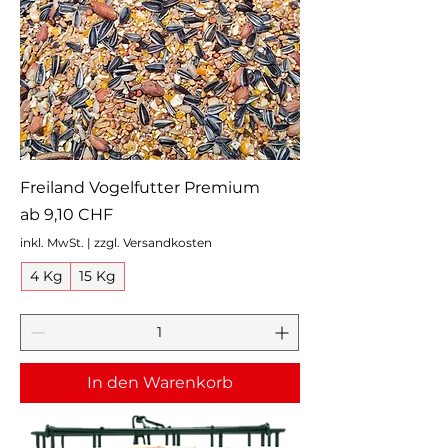
Freiland Vogelfutter Premium
Sale-Preis
ab
9,10 CHF
inkl. MwSt.
|
zzgl. Versandkosten
4 Kg
15 Kg
In den Warenkorb