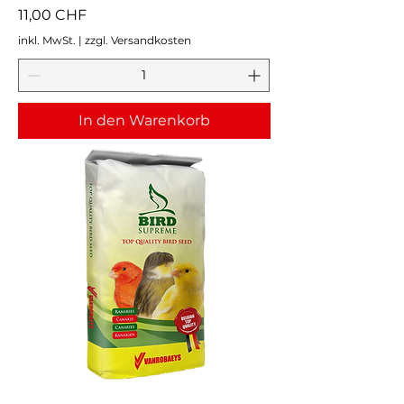
Preis
11,00 CHF
inkl. MwSt.
|
zzgl. Versandkosten
In den Warenkorb