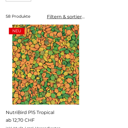
58 Produkte
Filtern & sortieren
NEU
NutriBird P15 Tropical
Sale-Preis
ab
12,70 CHF