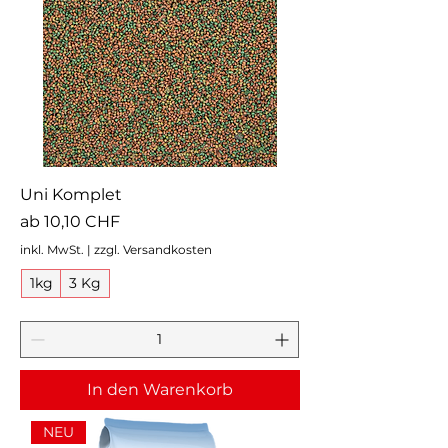
Uni Komplet
Sale-Preis
ab
10,10 CHF
inkl. MwSt.
|
zzgl. Versandkosten
1kg
3 Kg
In den Warenkorb
NEU