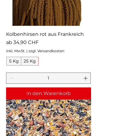
Kolbenhirsen rot aus Frankreich
Sale-Preis
ab
34,90 CHF
inkl. MwSt.
|
zzgl. Versandkosten
5 Kg
25 Kg
In den Warenkorb