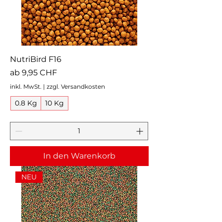
NutriBird F16
Sale-Preis
ab
9,95 CHF
inkl. MwSt.
|
zzgl. Versandkosten
0.8 Kg
10 Kg
In den Warenkorb
NEU