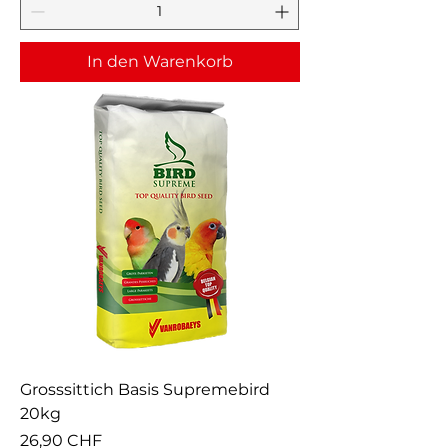
In den Warenkorb
Grosssittich Basis Supremebird
20kg
Preis
26,90 CHF