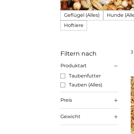
Geflügel (Alles)
Hunde (Alle
Hoftiere
3
Filtern nach
Produktart
Taubenfutter
Tauben (Alles)
Preis
Gewicht
21 CHF
23 CHF
20 Kg