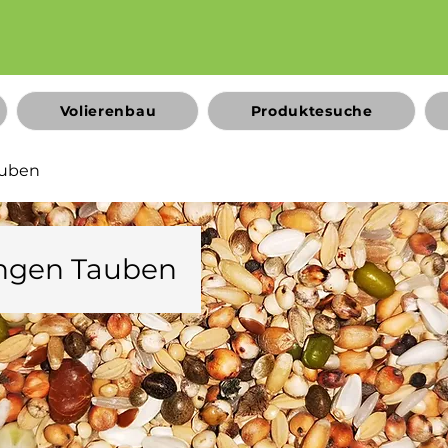
Volierenbau
Produktesuche
auben
ngen Tauben