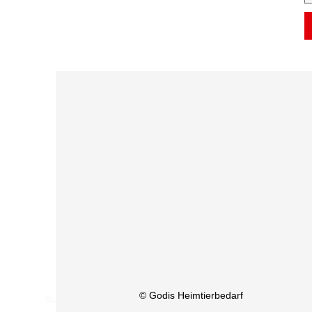
© Godis Heimtierbedarf
KI Info