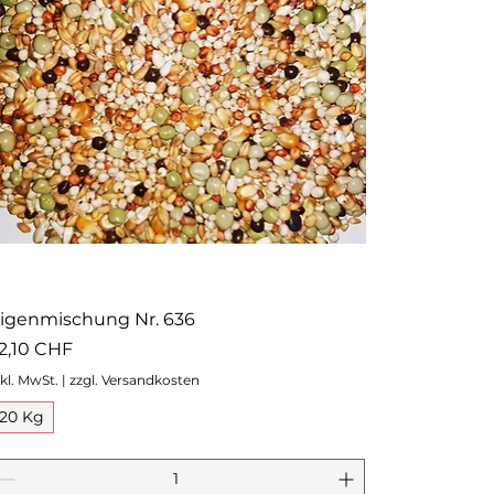
igenmischung Nr. 636
reis
2,10 CHF
nkl. MwSt.
|
zzgl. Versandkosten
20 Kg