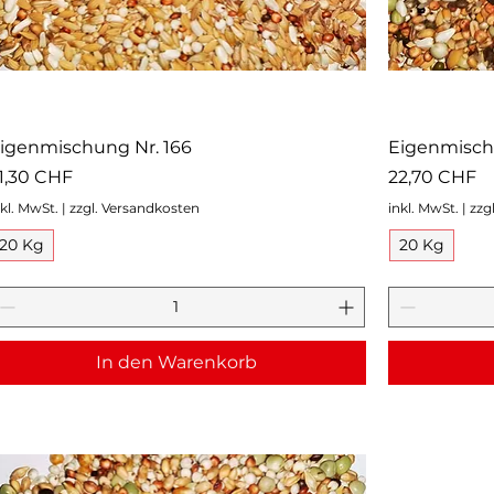
igenmischung Nr. 166
Eigenmisch
reis
Preis
1,30 CHF
22,70 CHF
nkl. MwSt.
|
zzgl. Versandkosten
inkl. MwSt.
|
zzg
20 Kg
20 Kg
In den Warenkorb