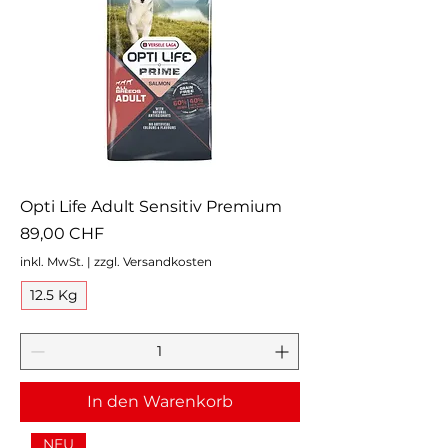
Opti Life Adult Sensitiv Premium
Preis
89,00 CHF
inkl. MwSt.
|
zzgl. Versandkosten
12.5 Kg
In den Warenkorb
NEU