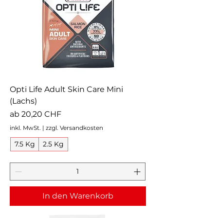
Opti Life Adult Skin Care Mini
(Lachs)
Sale-Preis
ab
20,20 CHF
inkl. MwSt.
|
zzgl. Versandkosten
7.5 Kg
2.5 Kg
In den Warenkorb