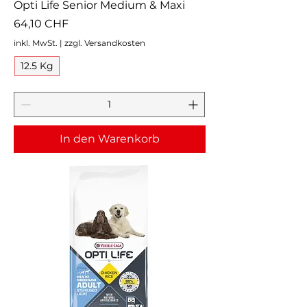
Opti Life Senior Medium & Maxi
Preis
64,10 CHF
inkl. MwSt.
|
zzgl. Versandkosten
12.5 Kg
In den Warenkorb