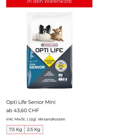
In den Warenkorb
Opti Life Senior Mini
Sale-Preis
ab
43,60 CHF
inkl. MwSt.
|
zzgl. Versandkosten
7.5 Kg
2.5 Kg