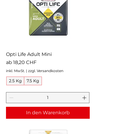
Opti Life Adult Mini
Sale-Preis
ab
18,20 CHF
inkl. MwSt.
|
zzgl. Versandkosten
2.5 Kg
7.5 Kg
In den Warenkorb