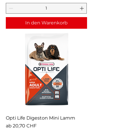
In den Warenkorb
Opti Life Digeston Mini Lamm
Sale-Preis
ab
20,70 CHF