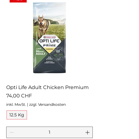
Opti Life Adult Chicken Premium
Preis
74,00 CHF
inkl. MwSt.
|
zzgl. Versandkosten
12.5 Kg