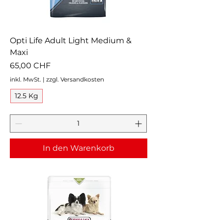
Opti Life Adult Light Medium &
Maxi
Preis
65,00 CHF
inkl. MwSt.
|
zzgl. Versandkosten
12.5 Kg
In den Warenkorb