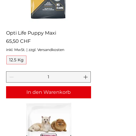
Opti Life Puppy Maxi
Preis
65,50 CHF
inkl. MwSt.
|
zzgl. Versandkosten
12.5 Kg
In den Warenkorb