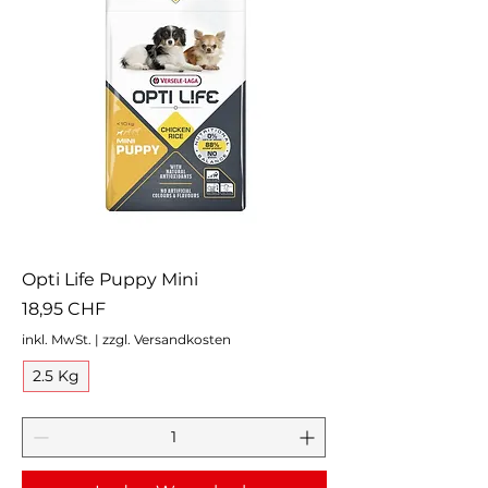
Opti Life Puppy Mini
Preis
18,95 CHF
inkl. MwSt.
|
zzgl. Versandkosten
2.5 Kg