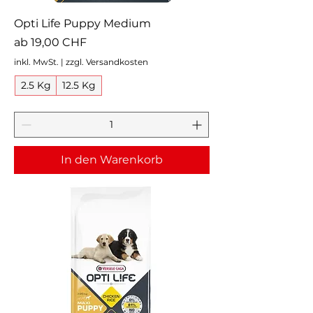
Opti Life Puppy Medium
Sale-Preis
ab
19,00 CHF
inkl. MwSt.
|
zzgl. Versandkosten
2.5 Kg
12.5 Kg
In den Warenkorb