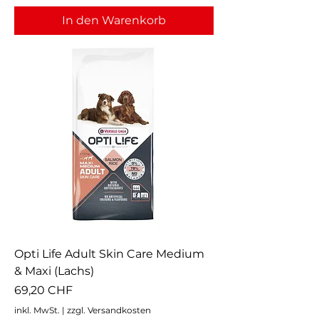
In den Warenkorb
Opti Life Adult Skin Care Medium
& Maxi (Lachs)
Preis
69,20 CHF
inkl. MwSt.
|
zzgl. Versandkosten