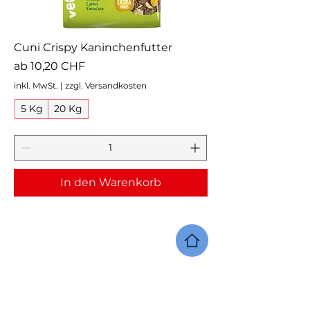
Cuni Crispy Kaninchenfutter
Sale-Preis
ab
10,20 CHF
inkl. MwSt.
|
zzgl. Versandkosten
5 Kg
20 Kg
In den Warenkorb