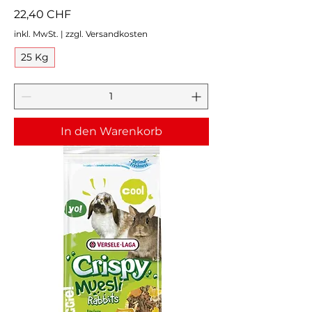
Preis
22,40 CHF
inkl. MwSt.
|
zzgl. Versandkosten
25 Kg
In den Warenkorb