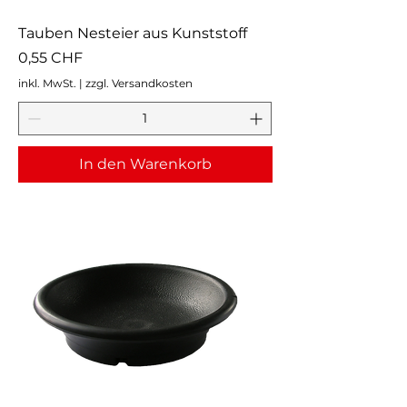
Tauben Nesteier aus Kunststoff
Preis
0,55 CHF
inkl. MwSt.
|
zzgl. Versandkosten
In den Warenkorb