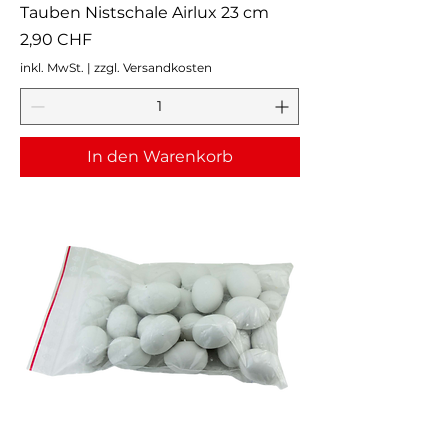
Tauben Nistschale Airlux 23 cm
Preis
2,90 CHF
inkl. MwSt.
|
zzgl. Versandkosten
In den Warenkorb