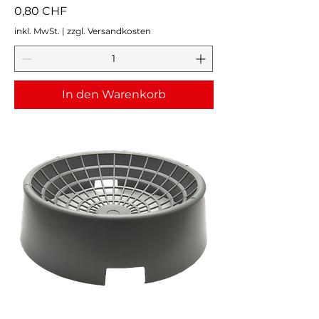
Preis
0,80 CHF
inkl. MwSt.
|
zzgl. Versandkosten
In den Warenkorb