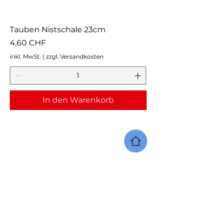
Tauben Nistschale 23cm
Preis
4,60 CHF
inkl. MwSt.
|
zzgl. Versandkosten
In den Warenkorb