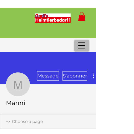
Message
S'abonner
Manni
Manni