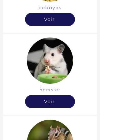
cobayes
Voir
hamster
Voir