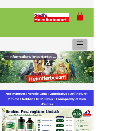
Informations importantes sur la nouvelle shop
Nos marques : Versele Laga I Vanrobaeys I Deli Nature I
Mifuma I Nekton I DHP I Orlux I Foniopaddy et bien
d'autres