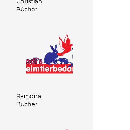
Christian
Bûcher
Ramona
Bucher