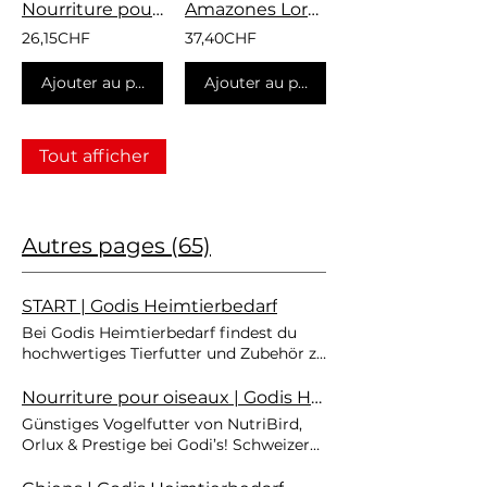
Nourriture pour porcs Pet Pig
Amazones Loro Parque15 Kg
26,15CHF
37,40CHF
Ajouter au panier
Ajouter au panier
Tout afficher
Autres pages (65)
START | Godis Heimtierbedarf
Bei Godis Heimtierbedarf findest du
hochwertiges Tierfutter und Zubehör zu
fairen Preisen aus der Schweiz. Ob
Hunde- und Katzenfutter, Vogel- und
Nourriture pour oiseaux | Godis Heimtierbedarf
Taubenfutter, Kaninchen- oder
Günstiges Vogelfutter von NutriBird,
Geflügelfutter – wir führen Top-Marken
Orlux & Prestige bei Godi’s! Schweizer
wie Versele Laga, Vanrobaeys, Deli
Lager garantiert Top-Preise & Versand.
Nature und Fors für eine artgerechte
Oft günstiger als im Fachmarkt. Jetzt