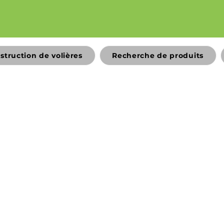
struction de volières
Recherche de produits