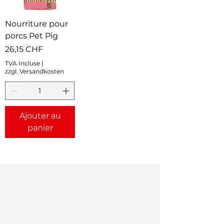
Nourriture pour
porcs Pet Pig
Prix
26,15 CHF
TVA Incluse
|
zzgl. Versandkosten
Ajouter au
panier