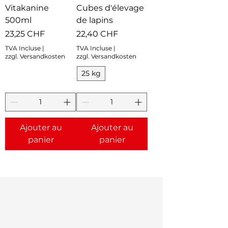
Vitakanine
Cubes d'élevage
500ml
de lapins
Prix
Prix
23,25 CHF
22,40 CHF
TVA Incluse
|
TVA Incluse
|
zzgl. Versandkosten
zzgl. Versandkosten
25 kg
Ajouter au
Ajouter au
panier
panier