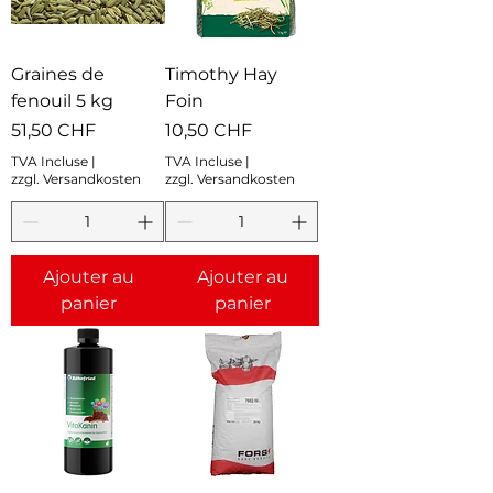
Graines de
Timothy Hay
fenouil 5 kg
Foin
Prix
Prix
51,50 CHF
10,50 CHF
TVA Incluse
|
TVA Incluse
|
zzgl. Versandkosten
zzgl. Versandkosten
Ajouter au
Ajouter au
panier
panier