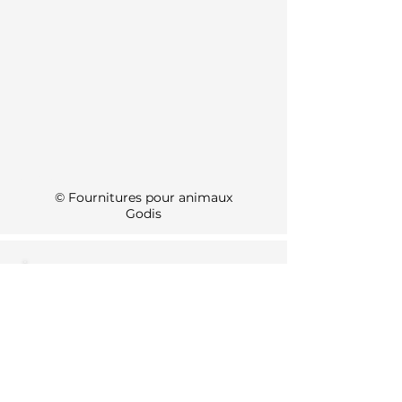
KI Info
© Fournitures pour animaux
Godis
Spezielle
Öffnungszeiten 2026
1. August: Geschlossen
15. August: Geschlossen