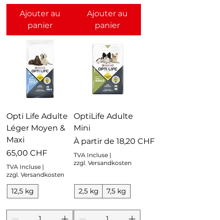
Ajouter au
Ajouter au
panier
panier
Opti Life Adulte
OptiLife Adulte
Léger Moyen &
Mini
Maxi
Prix promotionnel
À partir de
18,20 CHF
Prix
65,00 CHF
TVA Incluse
|
zzgl. Versandkosten
TVA Incluse
|
zzgl. Versandkosten
12,5 kg
2,5 kg
7,5 kg