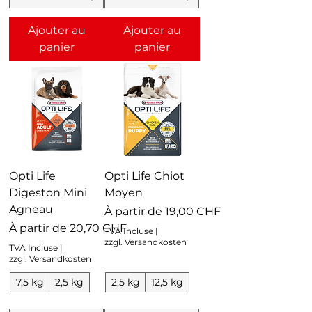
Ajouter au
Ajouter au
panier
panier
Opti Life
Opti Life Chiot
Digeston Mini
Moyen
Agneau
Prix promotionnel
À partir de
19,00 CHF
Prix promotionnel
À partir de
20,70 CHF
TVA Incluse
|
zzgl. Versandkosten
TVA Incluse
|
zzgl. Versandkosten
7,5 kg
2,5 kg
2,5 kg
12,5 kg