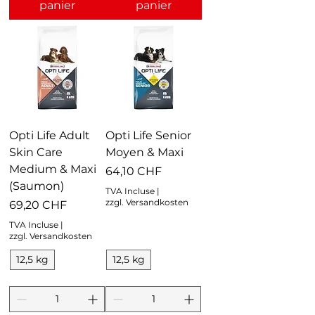
panier
panier
Opti Life Adult
Opti Life Senior
Skin Care
Moyen & Maxi
Medium & Maxi
Prix
64,10 CHF
(Saumon)
TVA Incluse
|
zzgl. Versandkosten
Prix
69,20 CHF
TVA Incluse
|
zzgl. Versandkosten
12,5 kg
12,5 kg