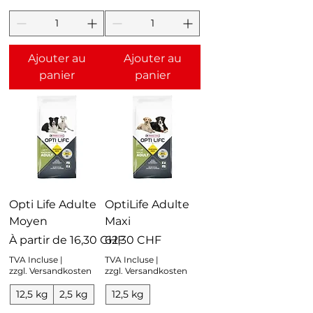
Ajouter au
Ajouter au
panier
panier
Opti Life Adulte
OptiLife Adulte
Moyen
Maxi
Prix promotionnel
Prix
À partir de
16,30 CHF
62,30 CHF
TVA Incluse
|
TVA Incluse
|
zzgl. Versandkosten
zzgl. Versandkosten
12,5 kg
2,5 kg
12,5 kg