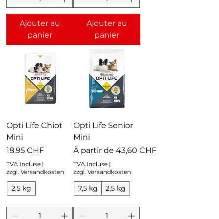
Ajouter au
Ajouter au
panier
panier
Opti Life Chiot
Opti Life Senior
Mini
Mini
Prix
Prix promotionnel
18,95 CHF
À partir de
43,60 CHF
TVA Incluse
|
TVA Incluse
|
zzgl. Versandkosten
zzgl. Versandkosten
2,5 kg
7,5 kg
2,5 kg