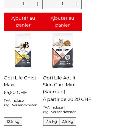
Ajouter au
Ajouter au
panier
panier
Opti Life Chiot
Opti Life Adult
Maxi
Skin Care Mini
(Saumon)
Prix
65,50 CHF
Prix promotionnel
À partir de
20,20 CHF
TVA Incluse
|
zzgl. Versandkosten
TVA Incluse
|
zzgl. Versandkosten
12,5 kg
7,5 kg
2,5 kg