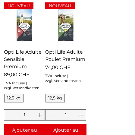
NOUVEAU
NOUVEAU
Opti Life Adulte
Opti Life Adulte
Sensible
Poulet Premium
Premium
Prix
74,00 CHF
Prix
89,00 CHF
TVA Incluse
|
zzgl. Versandkosten
TVA Incluse
|
zzgl. Versandkosten
12,5 kg
12,5 kg
Ajouter au
Ajouter au